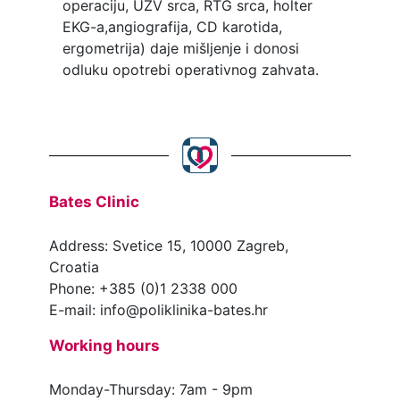
operaciju, UZV srca, RTG srca, holter
EKG-a,angiografija, CD karotida,
ergometrija) daje mišljenje i donosi
odluku opotrebi operativnog zahvata.
Bates Clinic
Address: Svetice 15, 10000 Zagreb,
Croatia
Phone: +385 (0)1 2338 000
E-mail: info@poliklinika-bates.hr
Working hours
Monday-Thursday: 7am - 9pm